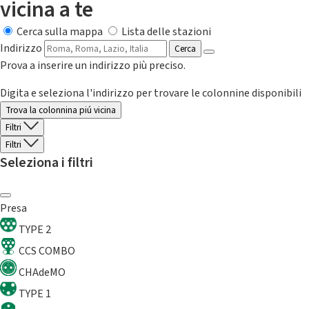
vicina a te
Cerca sulla mappa
Lista delle stazioni
Indirizzo
Cerca
Prova a inserire un indirizzo più preciso.
Digita e seleziona l'indirizzo per trovare le colonnine disponibili
Trova la colonnina piú vicina
Filtri
Filtri
Seleziona i filtri
Presa
TYPE 2
CCS COMBO
CHAdeMO
TYPE 1