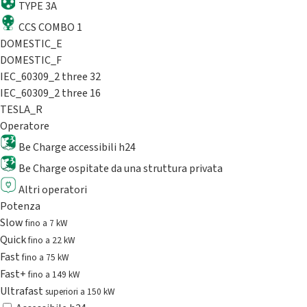
TYPE 3A
CCS COMBO 1
DOMESTIC_E
DOMESTIC_F
IEC_60309_2 three 32
IEC_60309_2 three 16
TESLA_R
Operatore
Be Charge accessibili h24
Be Charge ospitate da una struttura privata
Altri operatori
Potenza
Slow
fino a 7 kW
Quick
fino a 22 kW
Fast
fino a 75 kW
Fast+
fino a 149 kW
Ultrafast
superiori a 150 kW