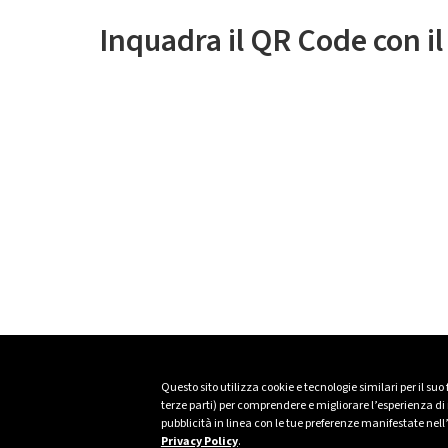
Inquadra il QR Code con i
Questo sito utilizza cookie e tecnologie similari per il suo
terze parti) per comprendere e migliorare l’esperienza di n
pubblicità in linea con le tue preferenze manifestate nell
Privacy Policy
.