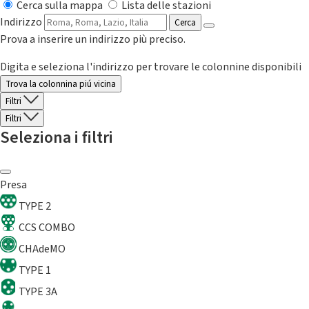
Cerca sulla mappa
Lista delle stazioni
Indirizzo
Cerca
Prova a inserire un indirizzo più preciso.
Digita e seleziona l'indirizzo per trovare le colonnine disponibili
Trova la colonnina piú vicina
Filtri
Filtri
Seleziona i filtri
Presa
TYPE 2
CCS COMBO
CHAdeMO
TYPE 1
TYPE 3A