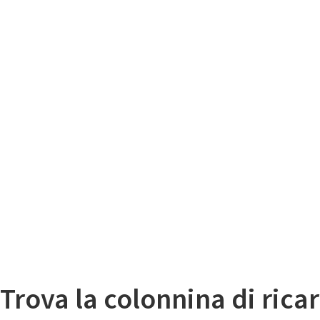
Il
Mappa colonnine di ricarica auto elettriche
Trova la colonnina di ricar