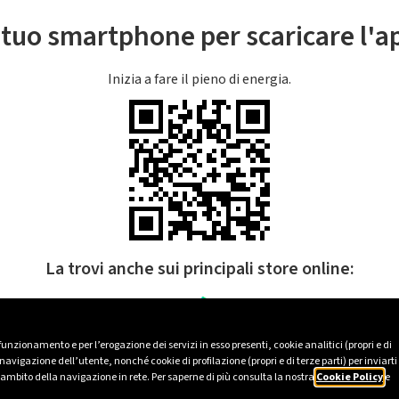
l tuo smartphone per scaricare l'
Inizia a fare il pieno di energia.
La trovi anche sui principali store online:
 funzionamento e per l’erogazione dei servizi in esso presenti, cookie analitici (propri e di
avigazione dell’utente, nonché cookie di profilazione (propri e di terze parti) per inviarti
’ambito della navigazione in rete. Per saperne di più consulta la nostra
Cookie Policy
e