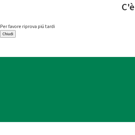
C'è
Per favore riprova piú tardi
Chiudi