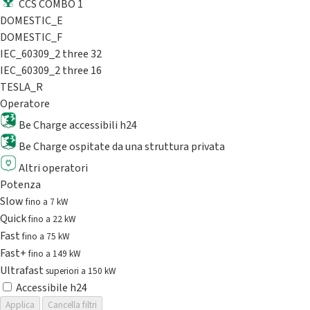
CCS COMBO 1
DOMESTIC_E
DOMESTIC_F
IEC_60309_2 three 32
IEC_60309_2 three 16
TESLA_R
Operatore
Be Charge accessibili h24
Be Charge ospitate da una struttura privata
Altri operatori
Potenza
Slow
fino a 7 kW
Quick
fino a 22 kW
Fast
fino a 75 kW
Fast+
fino a 149 kW
Ultrafast
superiori a 150 kW
Accessibile h24
Applica
Cancella filtri