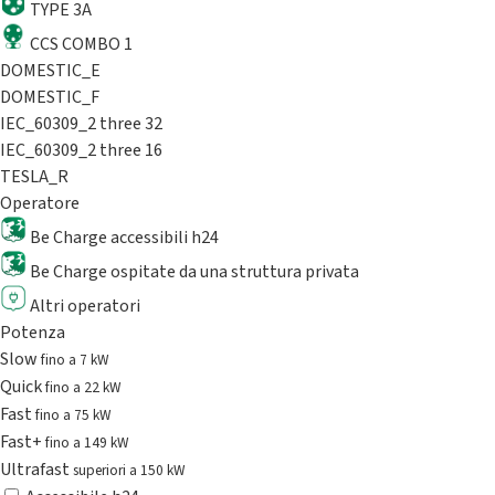
TYPE 3A
CCS COMBO 1
DOMESTIC_E
DOMESTIC_F
IEC_60309_2 three 32
IEC_60309_2 three 16
TESLA_R
Operatore
Be Charge accessibili h24
Be Charge ospitate da una struttura privata
Altri operatori
Potenza
Slow
fino a 7 kW
Quick
fino a 22 kW
Fast
fino a 75 kW
Fast+
fino a 149 kW
Ultrafast
superiori a 150 kW