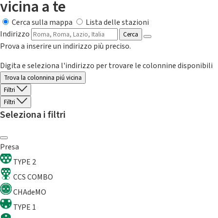
vicina a te
Cerca sulla mappa
Lista delle stazioni
Indirizzo
Cerca
Prova a inserire un indirizzo più preciso.
Digita e seleziona l'indirizzo per trovare le colonnine disponibili
Trova la colonnina piú vicina
Filtri
Filtri
Seleziona i filtri
Presa
TYPE 2
CCS COMBO
CHAdeMO
TYPE 1