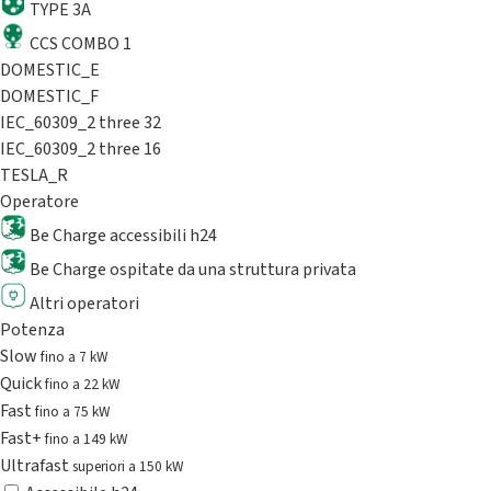
TYPE 3A
CCS COMBO 1
DOMESTIC_E
DOMESTIC_F
IEC_60309_2 three 32
IEC_60309_2 three 16
TESLA_R
Operatore
Be Charge accessibili h24
Be Charge ospitate da una struttura privata
Altri operatori
Potenza
Slow
fino a 7 kW
Quick
fino a 22 kW
Fast
fino a 75 kW
Fast+
fino a 149 kW
Ultrafast
superiori a 150 kW