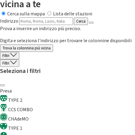
vicina a te
Cerca sulla mappa
Lista delle stazioni
Indirizzo
Cerca
Prova a inserire un indirizzo più preciso.
Digita e seleziona l'indirizzo per trovare le colonnine disponibili
Trova la colonnina piú vicina
Filtri
Filtri
Seleziona i filtri
Presa
TYPE 2
CCS COMBO
CHAdeMO
TYPE 1