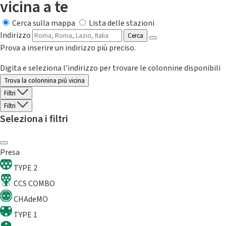
vicina a te
Cerca sulla mappa
Lista delle stazioni
Indirizzo
Cerca
Prova a inserire un indirizzo più preciso.
Digita e seleziona l'indirizzo per trovare le colonnine disponibili
Trova la colonnina piú vicina
Filtri
Filtri
Seleziona i filtri
Presa
TYPE 2
CCS COMBO
CHAdeMO
TYPE 1