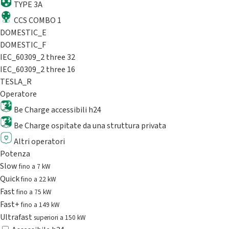
TYPE 3A
CCS COMBO 1
DOMESTIC_E
DOMESTIC_F
IEC_60309_2 three 32
IEC_60309_2 three 16
TESLA_R
Operatore
Be Charge accessibili h24
Be Charge ospitate da una struttura privata
Altri operatori
Potenza
Slow
fino a 7 kW
Quick
fino a 22 kW
Fast
fino a 75 kW
Fast+
fino a 149 kW
Ultrafast
superiori a 150 kW