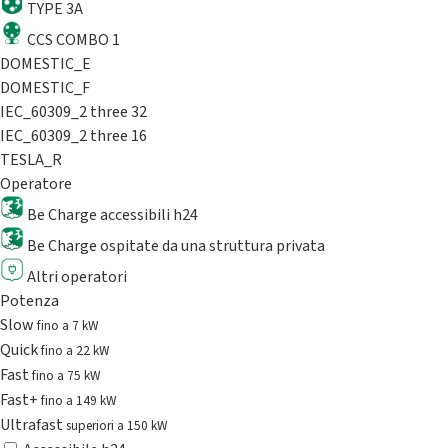
TYPE 3A
CCS COMBO 1
DOMESTIC_E
DOMESTIC_F
IEC_60309_2 three 32
IEC_60309_2 three 16
TESLA_R
Operatore
Be Charge accessibili h24
Be Charge ospitate da una struttura privata
Altri operatori
Potenza
Slow
fino a 7 kW
Quick
fino a 22 kW
Fast
fino a 75 kW
Fast+
fino a 149 kW
Ultrafast
superiori a 150 kW