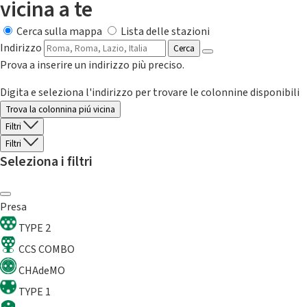
vicina a te
Cerca sulla mappa
Lista delle stazioni
Indirizzo
Cerca
Prova a inserire un indirizzo più preciso.
Digita e seleziona l'indirizzo per trovare le colonnine disponibili
Trova la colonnina piú vicina
Filtri
Filtri
Seleziona i filtri
Presa
TYPE 2
CCS COMBO
CHAdeMO
TYPE 1