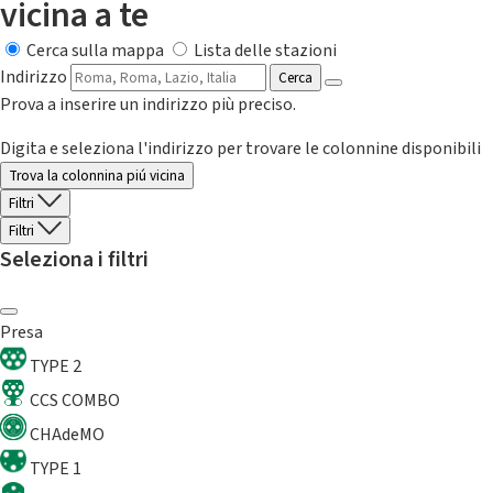
vicina a te
Cerca sulla mappa
Lista delle stazioni
Indirizzo
Cerca
Prova a inserire un indirizzo più preciso.
Digita e seleziona l'indirizzo per trovare le colonnine disponibili
Trova la colonnina piú vicina
Filtri
Filtri
Seleziona i filtri
Presa
TYPE 2
CCS COMBO
CHAdeMO
TYPE 1