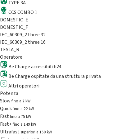
TYPE 3A
CCS COMBO 1
DOMESTIC_E
DOMESTIC_F
IEC_60309_2 three 32
IEC_60309_2 three 16
TESLA_R
Operatore
Be Charge accessibili h24
Be Charge ospitate da una struttura privata
Altri operatori
Potenza
Slow
fino a 7 kW
Quick
fino a 22 kW
Fast
fino a 75 kW
Fast+
fino a 149 kW
Ultrafast
superiori a 150 kW