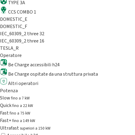
TYPE 3A
CCS COMBO 1
DOMESTIC_E
DOMESTIC_F
IEC_60309_2 three 32
IEC_60309_2 three 16
TESLA_R
Operatore
Be Charge accessibili h24
Be Charge ospitate da una struttura privata
Altri operatori
Potenza
Slow
fino a 7 kW
Quick
fino a 22 kW
Fast
fino a 75 kW
Fast+
fino a 149 kW
Ultrafast
superiori a 150 kW