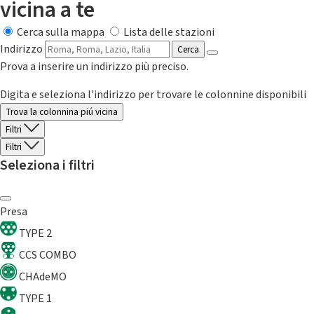
vicina a te
Cerca sulla mappa
Lista delle stazioni
Indirizzo
Cerca
Prova a inserire un indirizzo più preciso.
Digita e seleziona l'indirizzo per trovare le colonnine disponibili
Trova la colonnina piú vicina
Filtri
Filtri
Seleziona i filtri
Presa
TYPE 2
CCS COMBO
CHAdeMO
TYPE 1