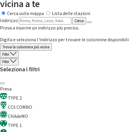
vicina a te
Cerca sulla mappa
Lista delle stazioni
Indirizzo
Cerca
Prova a inserire un indirizzo più preciso.
Digita e seleziona l'indirizzo per trovare le colonnine disponibili
Trova la colonnina piú vicina
Filtri
Filtri
Seleziona i filtri
Presa
TYPE 2
CCS COMBO
CHAdeMO
TYPE 1