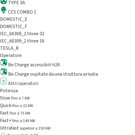
TYPE 3A
CCS COMBO 1
DOMESTIC_E
DOMESTIC_F
IEC_60309_2 three 32
IEC_60309_2 three 16
TESLA_R
Operatore
Be Charge accessibili h24
Be Charge ospitate da una struttura privata
Altri operatori
Potenza
Slow
fino a 7 kW
Quick
fino a 22 kW
Fast
fino a 75 kW
Fast+
fino a 149 kW
Ultrafast
superiori a 150 kW