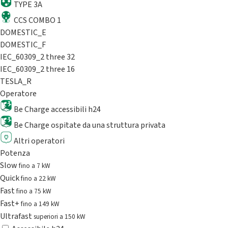
TYPE 3A
CCS COMBO 1
DOMESTIC_E
DOMESTIC_F
IEC_60309_2 three 32
IEC_60309_2 three 16
TESLA_R
Operatore
Be Charge accessibili h24
Be Charge ospitate da una struttura privata
Altri operatori
Potenza
Slow
fino a 7 kW
Quick
fino a 22 kW
Fast
fino a 75 kW
Fast+
fino a 149 kW
Ultrafast
superiori a 150 kW