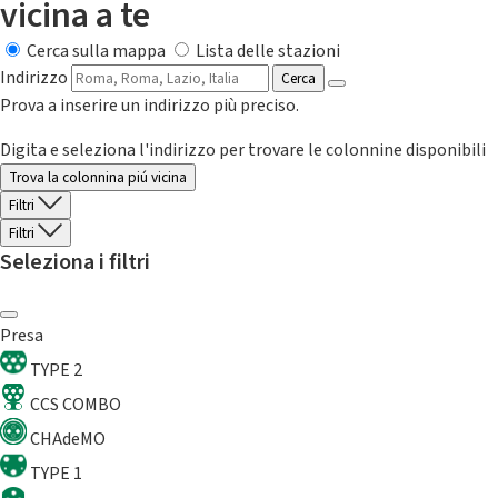
vicina a te
Cerca sulla mappa
Lista delle stazioni
Indirizzo
Cerca
Prova a inserire un indirizzo più preciso.
Digita e seleziona l'indirizzo per trovare le colonnine disponibili
Trova la colonnina piú vicina
Filtri
Filtri
Seleziona i filtri
Presa
TYPE 2
CCS COMBO
CHAdeMO
TYPE 1