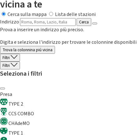
vicina a te
Cerca sulla mappa
Lista delle stazioni
Indirizzo
Cerca
Prova a inserire un indirizzo più preciso.
Digita e seleziona l'indirizzo per trovare le colonnine disponibili
Trova la colonnina piú vicina
Filtri
Filtri
Seleziona i filtri
Presa
TYPE 2
CCS COMBO
CHAdeMO
TYPE 1