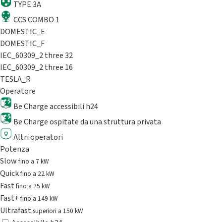
TYPE 3A
CCS COMBO 1
DOMESTIC_E
DOMESTIC_F
IEC_60309_2 three 32
IEC_60309_2 three 16
TESLA_R
Operatore
Be Charge accessibili h24
Be Charge ospitate da una struttura privata
Altri operatori
Potenza
Slow
fino a 7 kW
Quick
fino a 22 kW
Fast
fino a 75 kW
Fast+
fino a 149 kW
Ultrafast
superiori a 150 kW