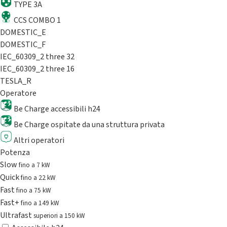
TYPE 3A
CCS COMBO 1
DOMESTIC_E
DOMESTIC_F
IEC_60309_2 three 32
IEC_60309_2 three 16
TESLA_R
Operatore
Be Charge accessibili h24
Be Charge ospitate da una struttura privata
Altri operatori
Potenza
Slow
fino a 7 kW
Quick
fino a 22 kW
Fast
fino a 75 kW
Fast+
fino a 149 kW
Ultrafast
superiori a 150 kW