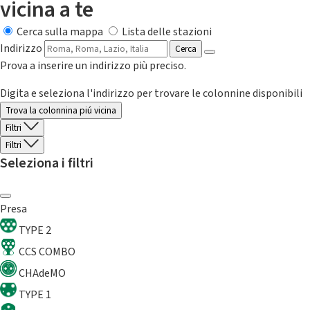
vicina a te
Cerca sulla mappa
Lista delle stazioni
Indirizzo
Cerca
Prova a inserire un indirizzo più preciso.
Digita e seleziona l'indirizzo per trovare le colonnine disponibili
Trova la colonnina piú vicina
Filtri
Filtri
Seleziona i filtri
Presa
TYPE 2
CCS COMBO
CHAdeMO
TYPE 1