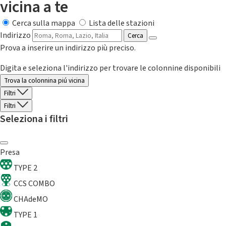
vicina a te
Cerca sulla mappa
Lista delle stazioni
Indirizzo
Cerca
Prova a inserire un indirizzo più preciso.
Digita e seleziona l'indirizzo per trovare le colonnine disponibili
Trova la colonnina piú vicina
Filtri
Filtri
Seleziona i filtri
Presa
TYPE 2
CCS COMBO
CHAdeMO
TYPE 1