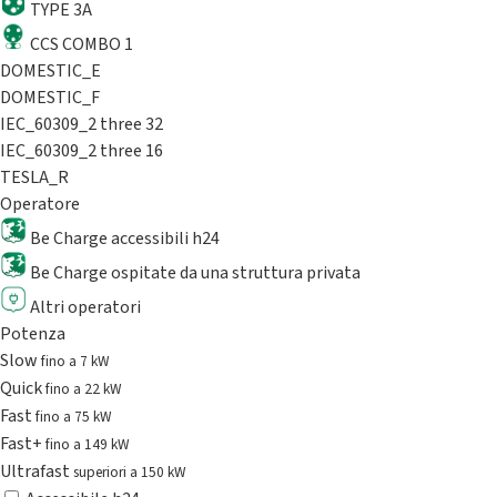
TYPE 3A
CCS COMBO 1
DOMESTIC_E
DOMESTIC_F
IEC_60309_2 three 32
IEC_60309_2 three 16
TESLA_R
Operatore
Be Charge accessibili h24
Be Charge ospitate da una struttura privata
Altri operatori
Potenza
Slow
fino a 7 kW
Quick
fino a 22 kW
Fast
fino a 75 kW
Fast+
fino a 149 kW
Ultrafast
superiori a 150 kW