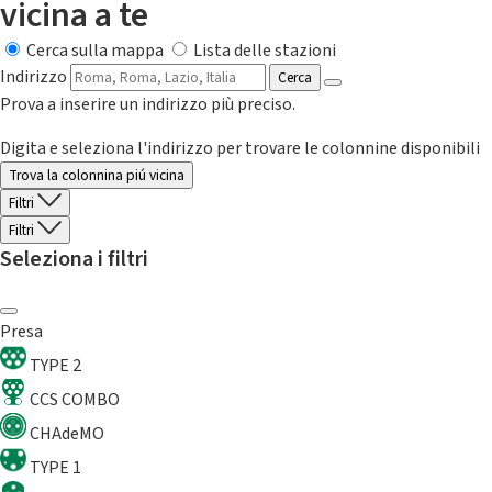
vicina a te
Cerca sulla mappa
Lista delle stazioni
Indirizzo
Cerca
Prova a inserire un indirizzo più preciso.
Digita e seleziona l'indirizzo per trovare le colonnine disponibili
Trova la colonnina piú vicina
Filtri
Filtri
Seleziona i filtri
Presa
TYPE 2
CCS COMBO
CHAdeMO
TYPE 1