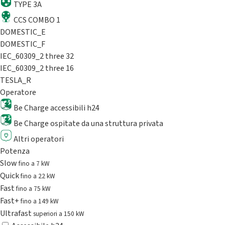
TYPE 3A
CCS COMBO 1
DOMESTIC_E
DOMESTIC_F
IEC_60309_2 three 32
IEC_60309_2 three 16
TESLA_R
Operatore
Be Charge accessibili h24
Be Charge ospitate da una struttura privata
Altri operatori
Potenza
Slow
fino a 7 kW
Quick
fino a 22 kW
Fast
fino a 75 kW
Fast+
fino a 149 kW
Ultrafast
superiori a 150 kW