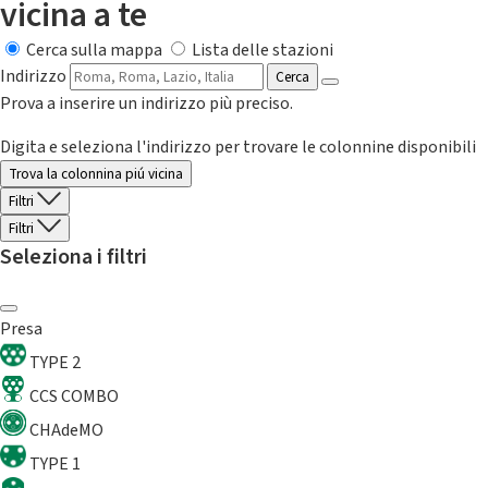
vicina a te
Cerca sulla mappa
Lista delle stazioni
Indirizzo
Cerca
Prova a inserire un indirizzo più preciso.
Digita e seleziona l'indirizzo per trovare le colonnine disponibili
Trova la colonnina piú vicina
Filtri
Filtri
Seleziona i filtri
Presa
TYPE 2
CCS COMBO
CHAdeMO
TYPE 1