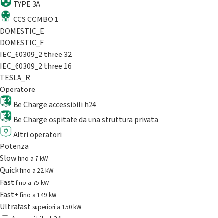
TYPE 3A
CCS COMBO 1
DOMESTIC_E
DOMESTIC_F
IEC_60309_2 three 32
IEC_60309_2 three 16
TESLA_R
Operatore
Be Charge accessibili h24
Be Charge ospitate da una struttura privata
Altri operatori
Potenza
Slow
fino a 7 kW
Quick
fino a 22 kW
Fast
fino a 75 kW
Fast+
fino a 149 kW
Ultrafast
superiori a 150 kW