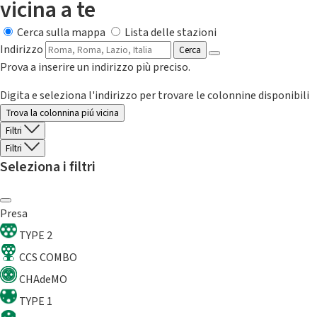
vicina a te
Cerca sulla mappa
Lista delle stazioni
Indirizzo
Cerca
Prova a inserire un indirizzo più preciso.
Digita e seleziona l'indirizzo per trovare le colonnine disponibili
Trova la colonnina piú vicina
Filtri
Filtri
Seleziona i filtri
Presa
TYPE 2
CCS COMBO
CHAdeMO
TYPE 1