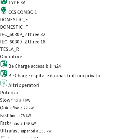
TYPE 3A
CCS COMBO 1
DOMESTIC_E
DOMESTIC_F
IEC_60309_2 three 32
IEC_60309_2 three 16
TESLA_R
Operatore
Be Charge accessibili h24
Be Charge ospitate da una struttura privata
Altri operatori
Potenza
Slow
fino a 7 kW
Quick
fino a 22 kW
Fast
fino a 75 kW
Fast+
fino a 149 kW
Ultrafast
superiori a 150 kW