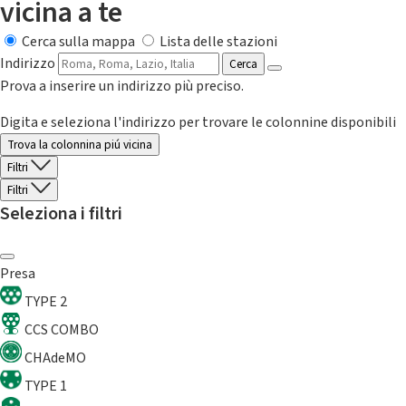
vicina a te
Cerca sulla mappa
Lista delle stazioni
Indirizzo
Cerca
Prova a inserire un indirizzo più preciso.
Digita e seleziona l'indirizzo per trovare le colonnine disponibili
Trova la colonnina piú vicina
Filtri
Filtri
Seleziona i filtri
Presa
TYPE 2
CCS COMBO
CHAdeMO
TYPE 1