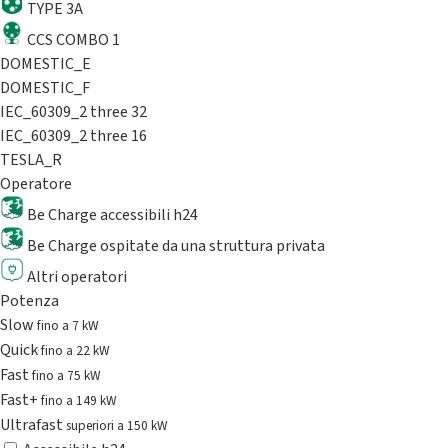
TYPE 3A
CCS COMBO 1
DOMESTIC_E
DOMESTIC_F
IEC_60309_2 three 32
IEC_60309_2 three 16
TESLA_R
Operatore
Be Charge accessibili h24
Be Charge ospitate da una struttura privata
Altri operatori
Potenza
Slow
fino a 7 kW
Quick
fino a 22 kW
Fast
fino a 75 kW
Fast+
fino a 149 kW
Ultrafast
superiori a 150 kW