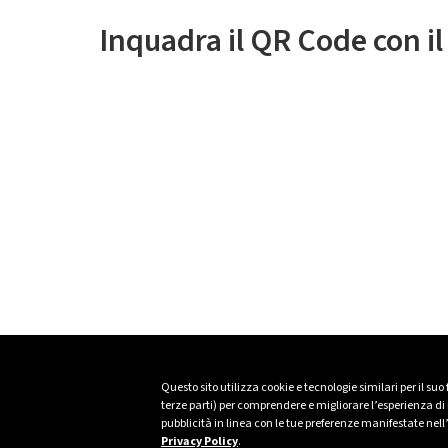
Inquadra il QR Code con i
Questo sito utilizza cookie e tecnologie similari per il suo
terze parti) per comprendere e migliorare l’esperienza di n
pubblicità in linea con le tue preferenze manifestate nell
Privacy Policy
.