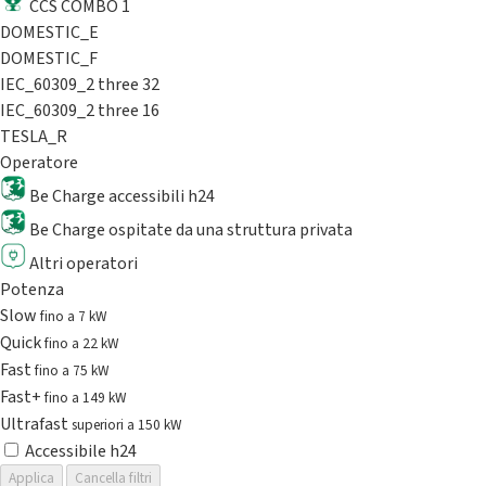
CCS COMBO 1
DOMESTIC_E
DOMESTIC_F
IEC_60309_2 three 32
IEC_60309_2 three 16
TESLA_R
Operatore
Be Charge accessibili h24
Be Charge ospitate da una struttura privata
Altri operatori
Potenza
Slow
fino a 7 kW
Quick
fino a 22 kW
Fast
fino a 75 kW
Fast+
fino a 149 kW
Ultrafast
superiori a 150 kW
Accessibile h24
Applica
Cancella filtri