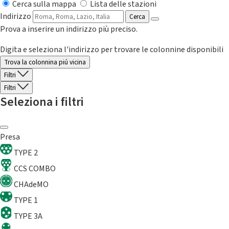
Cerca sulla mappa
Lista delle stazioni
Indirizzo
Cerca
Prova a inserire un indirizzo più preciso.
Digita e seleziona l'indirizzo per trovare le colonnine disponibili
Trova la colonnina piú vicina
Filtri
Filtri
Seleziona i filtri
Presa
TYPE 2
CCS COMBO
CHAdeMO
TYPE 1
TYPE 3A