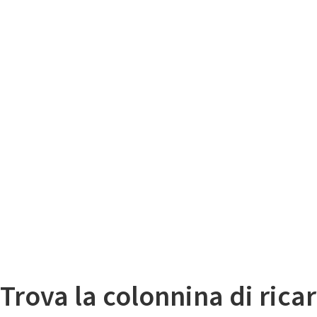
Il
Mappa colonnine di ricarica auto elettriche
Trova la colonnina di ricar