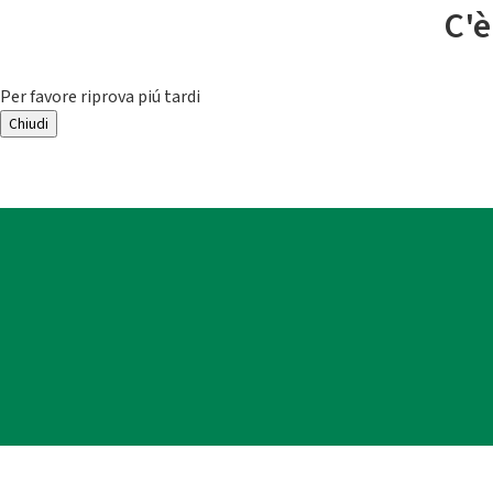
C'è
Per favore riprova piú tardi
Chiudi