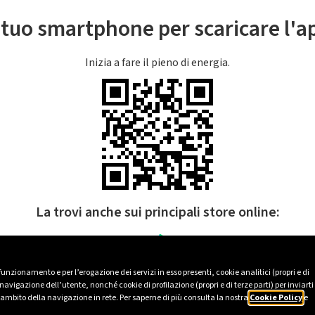
l tuo smartphone per scaricare l'
Inizia a fare il pieno di energia.
La trovi anche sui principali store online:
 funzionamento e per l’erogazione dei servizi in esso presenti, cookie analitici (propri e di
avigazione dell’utente, nonché cookie di profilazione (propri e di terze parti) per inviarti
’ambito della navigazione in rete. Per saperne di più consulta la nostra
Cookie Policy
e