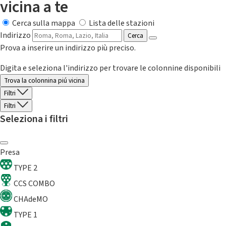
vicina a te
Cerca sulla mappa
Lista delle stazioni
Indirizzo
Cerca
Prova a inserire un indirizzo più preciso.
Digita e seleziona l'indirizzo per trovare le colonnine disponibili
Trova la colonnina piú vicina
Filtri
Filtri
Seleziona i filtri
Presa
TYPE 2
CCS COMBO
CHAdeMO
TYPE 1