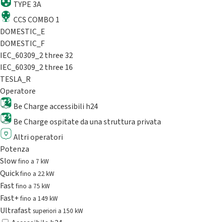
TYPE 3A
CCS COMBO 1
DOMESTIC_E
DOMESTIC_F
IEC_60309_2 three 32
IEC_60309_2 three 16
TESLA_R
Operatore
Be Charge accessibili h24
Be Charge ospitate da una struttura privata
Altri operatori
Potenza
Slow
fino a 7 kW
Quick
fino a 22 kW
Fast
fino a 75 kW
Fast+
fino a 149 kW
Ultrafast
superiori a 150 kW