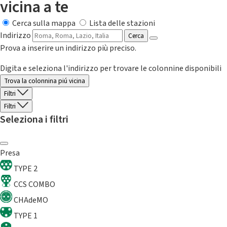
vicina a te
Cerca sulla mappa
Lista delle stazioni
Indirizzo
Cerca
Prova a inserire un indirizzo più preciso.
Digita e seleziona l'indirizzo per trovare le colonnine disponibili
Trova la colonnina piú vicina
Filtri
Filtri
Seleziona i filtri
Presa
TYPE 2
CCS COMBO
CHAdeMO
TYPE 1