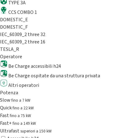
TYPE 3A
CCS COMBO 1
DOMESTIC_E
DOMESTIC_F
IEC_60309_2 three 32
IEC_60309_2 three 16
TESLA_R
Operatore
Be Charge accessibili h24
Be Charge ospitate da una struttura privata
Altri operatori
Potenza
Slow
fino a 7 kW
Quick
fino a 22 kW
Fast
fino a 75 kW
Fast+
fino a 149 kW
Ultrafast
superiori a 150 kW