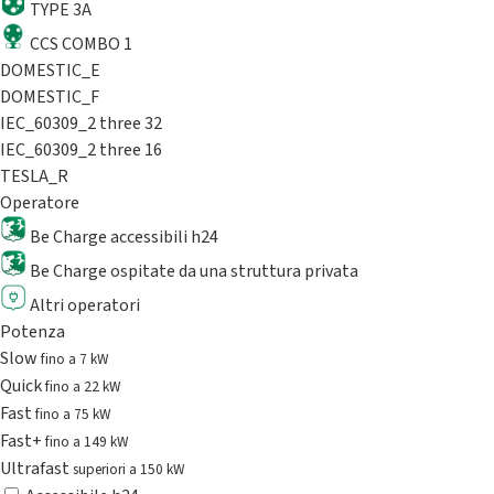
TYPE 3A
CCS COMBO 1
DOMESTIC_E
DOMESTIC_F
IEC_60309_2 three 32
IEC_60309_2 three 16
TESLA_R
Operatore
Be Charge accessibili h24
Be Charge ospitate da una struttura privata
Altri operatori
Potenza
Slow
fino a 7 kW
Quick
fino a 22 kW
Fast
fino a 75 kW
Fast+
fino a 149 kW
Ultrafast
superiori a 150 kW