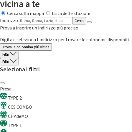
vicina a te
Cerca sulla mappa
Lista delle stazioni
Indirizzo
Cerca
Prova a inserire un indirizzo più preciso.
Digita e seleziona l'indirizzo per trovare le colonnine disponibili
Trova la colonnina piú vicina
Filtri
Filtri
Seleziona i filtri
Presa
TYPE 2
CCS COMBO
CHAdeMO
TYPE 1