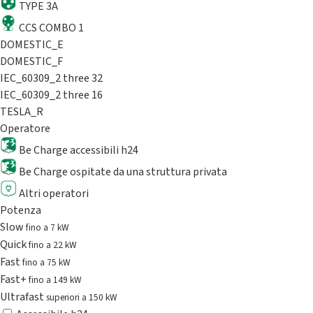
TYPE 3A
CCS COMBO 1
DOMESTIC_E
DOMESTIC_F
IEC_60309_2 three 32
IEC_60309_2 three 16
TESLA_R
Operatore
Be Charge accessibili h24
Be Charge ospitate da una struttura privata
Altri operatori
Potenza
Slow
fino a 7 kW
Quick
fino a 22 kW
Fast
fino a 75 kW
Fast+
fino a 149 kW
Ultrafast
superiori a 150 kW