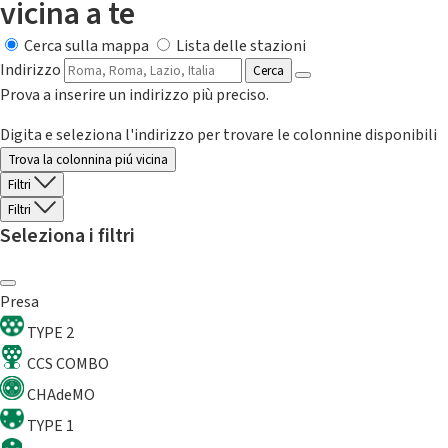
vicina a te
Cerca sulla mappa
Lista delle stazioni
Indirizzo
Cerca
Prova a inserire un indirizzo più preciso.
Digita e seleziona l'indirizzo per trovare le colonnine disponibili
Trova la colonnina piú vicina
Filtri
Filtri
Seleziona i filtri
Presa
TYPE 2
CCS COMBO
CHAdeMO
TYPE 1