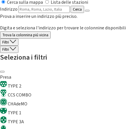
Cerca sulla mappa
Lista delle stazioni
Indirizzo
Cerca
Prova a inserire un indirizzo più preciso.
Digita e seleziona l'indirizzo per trovare le colonnine disponibili
Trova la colonnina piú vicina
Filtri
Filtri
Seleziona i filtri
Presa
TYPE 2
CCS COMBO
CHAdeMO
TYPE 1
TYPE 3A