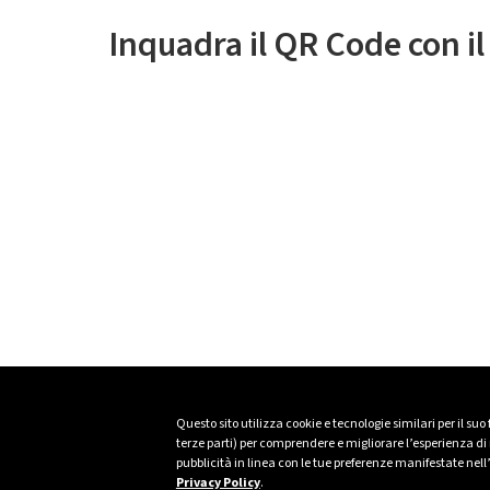
Inquadra il QR Code con i
Questo sito utilizza cookie e tecnologie similari per il suo
terze parti) per comprendere e migliorare l’esperienza di n
pubblicità in linea con le tue preferenze manifestate nell
Privacy Policy
.