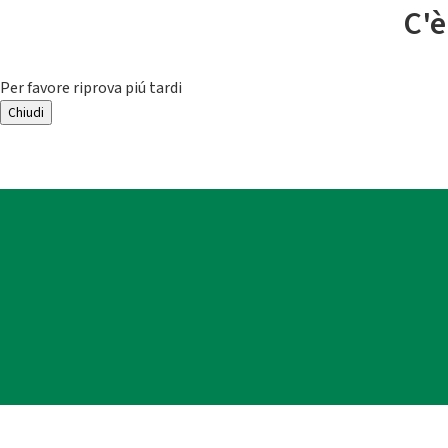
C'è
Per favore riprova piú tardi
Chiudi