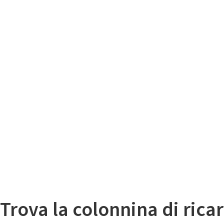
Il
Mappa colonnine di ricarica auto elettriche
Trova la colonnina di ricar