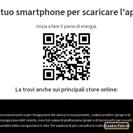
l tuo smartphone per scaricare l'
Inizia a fare il pieno di energia.
La trovi anche sui principali store online:
 funzionamento e per l’erogazione dei servizi in esso presenti, cookie analitici (propri e di
avigazione dell’utente, nonché cookie di profilazione (propri e di terze parti) per inviarti
’ambito della navigazione in rete. Per saperne di più consulta la nostra
Cookie Policy
e