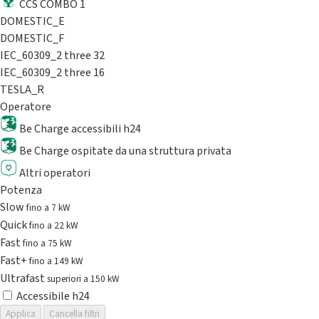
CCS COMBO 1
DOMESTIC_E
DOMESTIC_F
IEC_60309_2 three 32
IEC_60309_2 three 16
TESLA_R
Operatore
Be Charge accessibili h24
Be Charge ospitate da una struttura privata
Altri operatori
Potenza
Slow
fino a 7 kW
Quick
fino a 22 kW
Fast
fino a 75 kW
Fast+
fino a 149 kW
Ultrafast
superiori a 150 kW
Accessibile h24
Applica
Cancella filtri