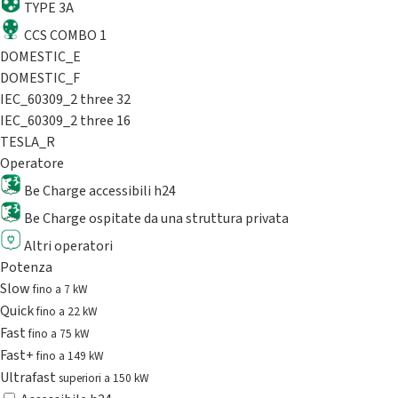
TYPE 3A
CCS COMBO 1
DOMESTIC_E
DOMESTIC_F
IEC_60309_2 three 32
IEC_60309_2 three 16
TESLA_R
Operatore
Be Charge accessibili h24
Be Charge ospitate da una struttura privata
Altri operatori
Potenza
Slow
fino a 7 kW
Quick
fino a 22 kW
Fast
fino a 75 kW
Fast+
fino a 149 kW
Ultrafast
superiori a 150 kW