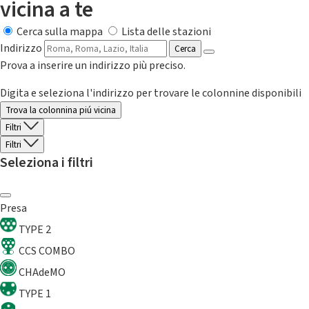
vicina a te
Cerca sulla mappa
Lista delle stazioni
Indirizzo
Cerca
Prova a inserire un indirizzo più preciso.
Digita e seleziona l'indirizzo per trovare le colonnine disponibili
Trova la colonnina piú vicina
Filtri
Filtri
Seleziona i filtri
Presa
TYPE 2
CCS COMBO
CHAdeMO
TYPE 1