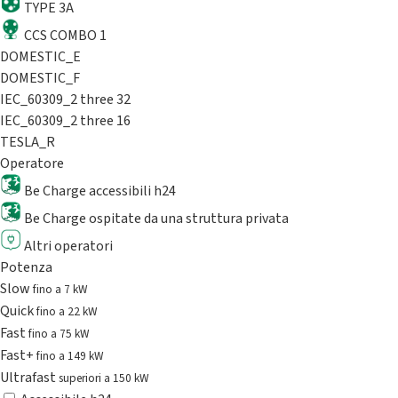
TYPE 3A
CCS COMBO 1
DOMESTIC_E
DOMESTIC_F
IEC_60309_2 three 32
IEC_60309_2 three 16
TESLA_R
Operatore
Be Charge accessibili h24
Be Charge ospitate da una struttura privata
Altri operatori
Potenza
Slow
fino a 7 kW
Quick
fino a 22 kW
Fast
fino a 75 kW
Fast+
fino a 149 kW
Ultrafast
superiori a 150 kW