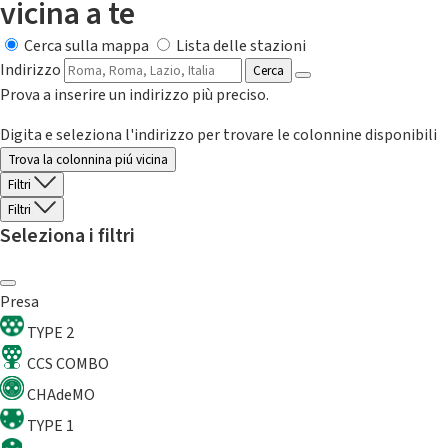
vicina a te
Cerca sulla mappa
Lista delle stazioni
Indirizzo
Cerca
Prova a inserire un indirizzo più preciso.
Digita e seleziona l'indirizzo per trovare le colonnine disponibili
Trova la colonnina piú vicina
Filtri
Filtri
Seleziona i filtri
Presa
TYPE 2
CCS COMBO
CHAdeMO
TYPE 1