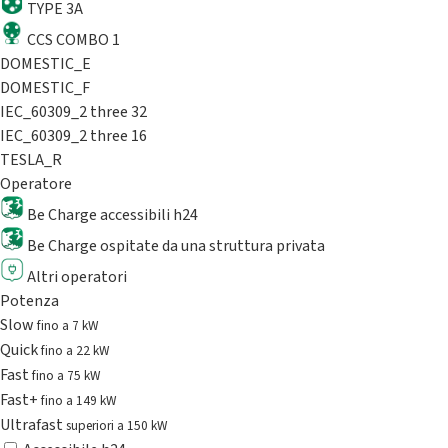
TYPE 3A
CCS COMBO 1
DOMESTIC_E
DOMESTIC_F
IEC_60309_2 three 32
IEC_60309_2 three 16
TESLA_R
Operatore
Be Charge accessibili h24
Be Charge ospitate da una struttura privata
Altri operatori
Potenza
Slow
fino a 7 kW
Quick
fino a 22 kW
Fast
fino a 75 kW
Fast+
fino a 149 kW
Ultrafast
superiori a 150 kW