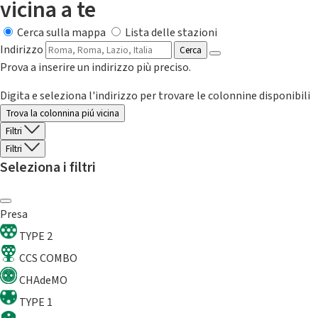
vicina a te
Cerca sulla mappa
Lista delle stazioni
Indirizzo
Cerca
Prova a inserire un indirizzo più preciso.
Digita e seleziona l'indirizzo per trovare le colonnine disponibili
Trova la colonnina piú vicina
Filtri
Filtri
Seleziona i filtri
Presa
TYPE 2
CCS COMBO
CHAdeMO
TYPE 1