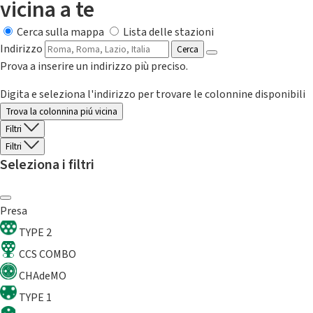
vicina a te
Cerca sulla mappa
Lista delle stazioni
Indirizzo
Cerca
Prova a inserire un indirizzo più preciso.
Digita e seleziona l'indirizzo per trovare le colonnine disponibili
Trova la colonnina piú vicina
Filtri
Filtri
Seleziona i filtri
Presa
TYPE 2
CCS COMBO
CHAdeMO
TYPE 1