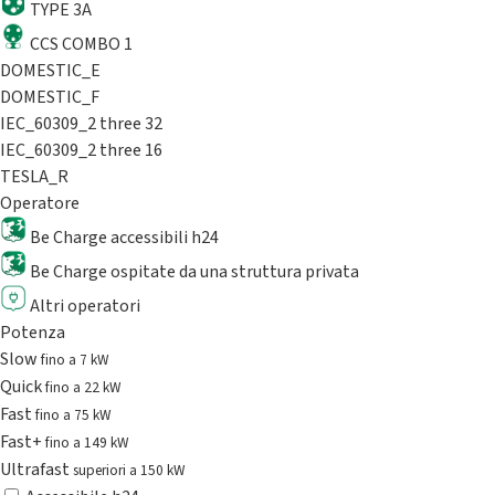
TYPE 3A
CCS COMBO 1
DOMESTIC_E
DOMESTIC_F
IEC_60309_2 three 32
IEC_60309_2 three 16
TESLA_R
Operatore
Be Charge accessibili h24
Be Charge ospitate da una struttura privata
Altri operatori
Potenza
Slow
fino a 7 kW
Quick
fino a 22 kW
Fast
fino a 75 kW
Fast+
fino a 149 kW
Ultrafast
superiori a 150 kW