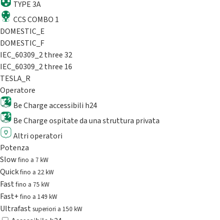
TYPE 3A
CCS COMBO 1
DOMESTIC_E
DOMESTIC_F
IEC_60309_2 three 32
IEC_60309_2 three 16
TESLA_R
Operatore
Be Charge accessibili h24
Be Charge ospitate da una struttura privata
Altri operatori
Potenza
Slow
fino a 7 kW
Quick
fino a 22 kW
Fast
fino a 75 kW
Fast+
fino a 149 kW
Ultrafast
superiori a 150 kW