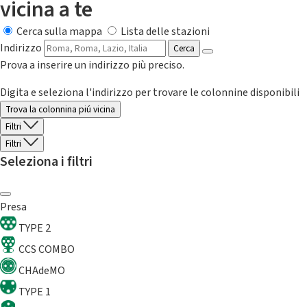
vicina a te
Cerca sulla mappa
Lista delle stazioni
Indirizzo
Cerca
Prova a inserire un indirizzo più preciso.
Digita e seleziona l'indirizzo per trovare le colonnine disponibili
Trova la colonnina piú vicina
Filtri
Filtri
Seleziona i filtri
Presa
TYPE 2
CCS COMBO
CHAdeMO
TYPE 1