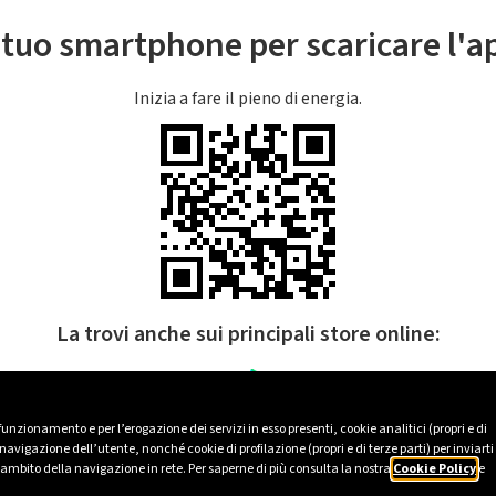
l tuo smartphone per scaricare l'
Inizia a fare il pieno di energia.
La trovi anche sui principali store online:
 funzionamento e per l’erogazione dei servizi in esso presenti, cookie analitici (propri e di
avigazione dell’utente, nonché cookie di profilazione (propri e di terze parti) per inviarti
’ambito della navigazione in rete. Per saperne di più consulta la nostra
Cookie Policy
e