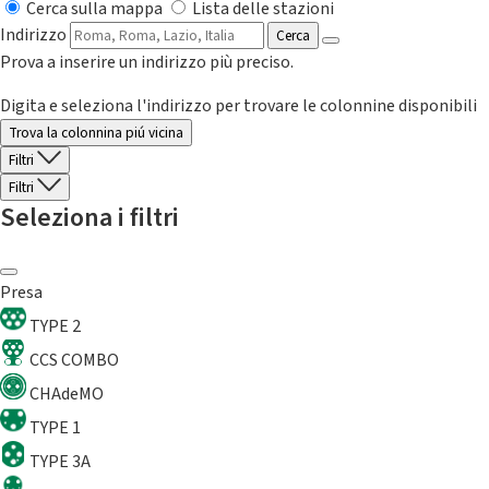
Cerca sulla mappa
Lista delle stazioni
Indirizzo
Cerca
Prova a inserire un indirizzo più preciso.
Digita e seleziona l'indirizzo per trovare le colonnine disponibili
Trova la colonnina piú vicina
Filtri
Filtri
Seleziona i filtri
Presa
TYPE 2
CCS COMBO
CHAdeMO
TYPE 1
TYPE 3A