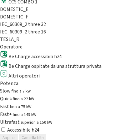
CCS COMBO 1
DOMESTIC_E
DOMESTIC_F
IEC_60309_2 three 32
IEC_60309_2 three 16
TESLA_R
Operatore
Be Charge accessibili h24
Be Charge ospitate da una struttura privata
Altri operatori
Potenza
Slow
fino a 7 kW
Quick
fino a 22 kW
Fast
fino a 75 kW
Fast+
fino a 149 kW
Ultrafast
superiori a 150 kW
Accessibile h24
Applica
Cancella filtri