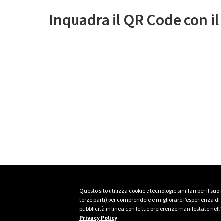
Inquadra il QR Code con i
Questo sito utilizza cookie e tecnologie similari per il suo
terze parti) per comprendere e migliorare l’esperienza di n
pubblicità in linea con le tue preferenze manifestate nell
Privacy Policy
.