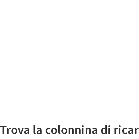
Il
Mappa colonnine di ricarica auto elettriche
Trova la colonnina di ricar