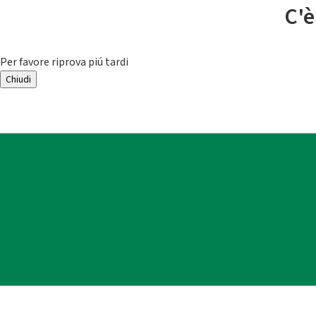
C'è
Per favore riprova piú tardi
Chiudi