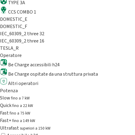
TYPE 3A
CCS COMBO 1
DOMESTIC_E
DOMESTIC_F
IEC_60309_2 three 32
IEC_60309_2 three 16
TESLA_R
Operatore
Be Charge accessibili h24
Be Charge ospitate da una struttura privata
Altri operatori
Potenza
Slow
fino a 7 kW
Quick
fino a 22 kW
Fast
fino a 75 kW
Fast+
fino a 149 kW
Ultrafast
superiori a 150 kW