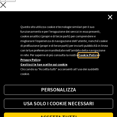
C'è un problema con il recupero dei
×
dati.
Questo sito utilizza cookie e tecnologie similari per il suo
funzionamento e per l’erogazione dei servizi in esso presenti,
Per favore riprova piú tardi
cookie analitici (propri e di terze parti) per comprendere e
migliorare l’esperienza di navigazione dell’utente, nonché cookie
Chiudi
di profilazione (propri e di terze parti) per inviarti pubblicità in linea
con le tue preferenze manifestate nell’ambito della navigazione
in rete. Per saperne di più consulta la nostra
Cookie Policy
e
Privacy Policy
.
Sei un’azienda o una PA?
Gestisci le tue scelte sui cookie
.
Cliccando su "Accetta tutti" acconsenti all’uso dei suddetti
cookie.
Trova la soluzione più giusta per te.
PERSONALIZZA
Richiedi una colonnina
USA SOLO I COOKIE NECESSARI