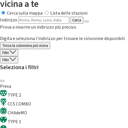
vicina a te
Cerca sulla mappa
Lista delle stazioni
Indirizzo
Cerca
Prova a inserire un indirizzo più preciso.
Digita e seleziona l'indirizzo per trovare le colonnine disponibili
Trova la colonnina piú vicina
Filtri
Filtri
Seleziona i filtri
Presa
TYPE 2
CCS COMBO
CHAdeMO
TYPE 1