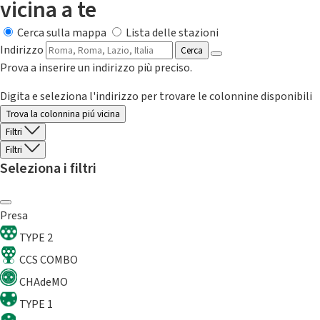
vicina a te
Cerca sulla mappa
Lista delle stazioni
Indirizzo
Cerca
Prova a inserire un indirizzo più preciso.
Digita e seleziona l'indirizzo per trovare le colonnine disponibili
Trova la colonnina piú vicina
Filtri
Filtri
Seleziona i filtri
Presa
TYPE 2
CCS COMBO
CHAdeMO
TYPE 1