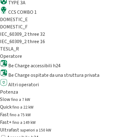
TYPE 3A
CCS COMBO 1
DOMESTIC_E
DOMESTIC_F
IEC_60309_2 three 32
IEC_60309_2 three 16
TESLA_R
Operatore
Be Charge accessibili h24
Be Charge ospitate da una struttura privata
Altri operatori
Potenza
Slow
fino a 7 kW
Quick
fino a 22 kW
Fast
fino a 75 kW
Fast+
fino a 149 kW
Ultrafast
superiori a 150 kW