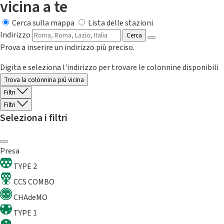
vicina a te
Cerca sulla mappa
Lista delle stazioni
Indirizzo
Cerca
Prova a inserire un indirizzo più preciso.
Digita e seleziona l'indirizzo per trovare le colonnine disponibili
Trova la colonnina piú vicina
Filtri
Filtri
Seleziona i filtri
Presa
TYPE 2
CCS COMBO
CHAdeMO
TYPE 1