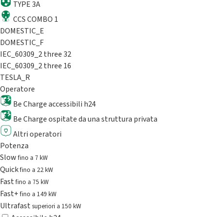
TYPE 3A
CCS COMBO 1
DOMESTIC_E
DOMESTIC_F
IEC_60309_2 three 32
IEC_60309_2 three 16
TESLA_R
Operatore
Be Charge accessibili h24
Be Charge ospitate da una struttura privata
Altri operatori
Potenza
Slow
fino a 7 kW
Quick
fino a 22 kW
Fast
fino a 75 kW
Fast+
fino a 149 kW
Ultrafast
superiori a 150 kW