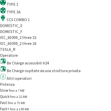
TYPE 1
TYPE 3A
CCS COMBO 1
DOMESTIC_E
DOMESTIC_F
IEC_60309_2 three 32
IEC_60309_2 three 16
TESLA_R
Operatore
Be Charge accessibili h24
Be Charge ospitate da una struttura privata
Altri operatori
Potenza
Slow
fino a 7 kW
Quick
fino a 22 kW
Fast
fino a 75 kW
Fast+
fino a 149 kW