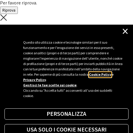
Per favore riprova.
Riprova
C'è un problema con il recupero dei
×
dati.
Questo sito utilizza cookie e tecnologie similari per il suo
funzionamento e per l’erogazione dei servizi in esso presenti,
Per favore riprova piú tardi
cookie analitici (propri e di terze parti) per comprendere e
migliorare l’esperienza di navigazione dell’utente, nonché cookie
Chiudi
di profilazione (propri e di terze parti) per inviarti pubblicità in linea
con le tue preferenze manifestate nell’ambito della navigazione
in rete. Per saperne di più consulta la nostra
Cookie Policy
e
Privacy Policy
.
Sei un’azienda o una PA?
Gestisci le tue scelte sui cookie
.
Cliccando su "Accetta tutti" acconsenti all’uso dei suddetti
cookie.
Trova la soluzione più giusta per te.
PERSONALIZZA
Richiedi una colonnina
USA SOLO I COOKIE NECESSARI