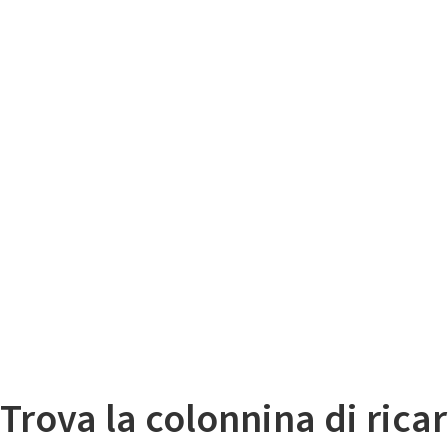
Il
Mappa colonnine di ricarica auto elettriche
Trova la colonnina di ricar