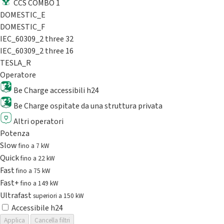
CCS COMBO 1
DOMESTIC_E
DOMESTIC_F
IEC_60309_2 three 32
IEC_60309_2 three 16
TESLA_R
Operatore
Be Charge accessibili h24
Be Charge ospitate da una struttura privata
Altri operatori
Potenza
Slow
fino a 7 kW
Quick
fino a 22 kW
Fast
fino a 75 kW
Fast+
fino a 149 kW
Ultrafast
superiori a 150 kW
Accessibile h24
Applica
Cancella filtri