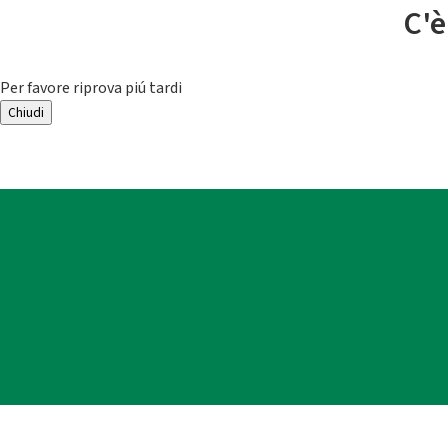
C'è
Per favore riprova piú tardi
Chiudi