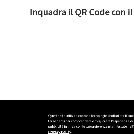
Inquadra il QR Code con i
Questo sito utilizza cookie e tecnologie similari per il suo
terze parti) per comprendere e migliorare l’esperienza di n
pubblicità in linea con le tue preferenze manifestate nell
Privacy Policy
.