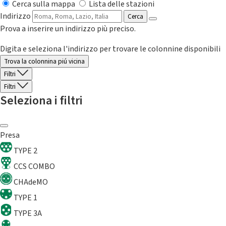
Cerca sulla mappa
Lista delle stazioni
Indirizzo
Cerca
Prova a inserire un indirizzo più preciso.
Digita e seleziona l'indirizzo per trovare le colonnine disponibili
Trova la colonnina piú vicina
Filtri
Filtri
Seleziona i filtri
Presa
TYPE 2
CCS COMBO
CHAdeMO
TYPE 1
TYPE 3A