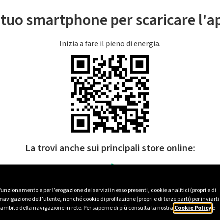
l tuo smartphone per scaricare l'
Inizia a fare il pieno di energia.
La trovi anche sui principali store online:
 funzionamento e per l’erogazione dei servizi in esso presenti, cookie analitici (propri e di
avigazione dell’utente, nonché cookie di profilazione (propri e di terze parti) per inviarti
’ambito della navigazione in rete. Per saperne di più consulta la nostra
Cookie Policy
e