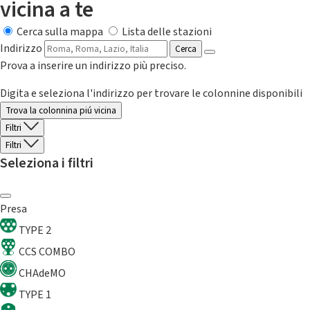
vicina a te
Cerca sulla mappa
Lista delle stazioni
Indirizzo
Cerca
Prova a inserire un indirizzo più preciso.
Digita e seleziona l'indirizzo per trovare le colonnine disponibili
Trova la colonnina piú vicina
Filtri
Filtri
Seleziona i filtri
Presa
TYPE 2
CCS COMBO
CHAdeMO
TYPE 1