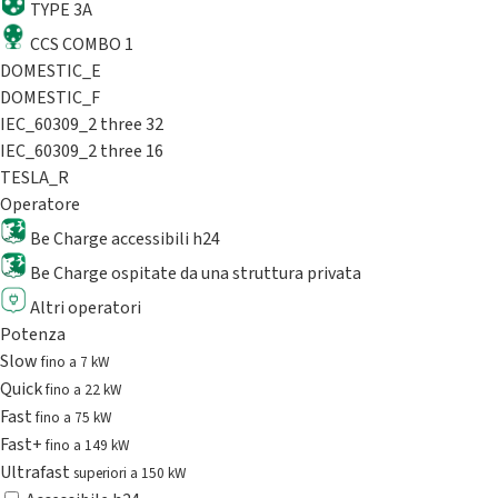
TYPE 3A
CCS COMBO 1
DOMESTIC_E
DOMESTIC_F
IEC_60309_2 three 32
IEC_60309_2 three 16
TESLA_R
Operatore
Be Charge accessibili h24
Be Charge ospitate da una struttura privata
Altri operatori
Potenza
Slow
fino a 7 kW
Quick
fino a 22 kW
Fast
fino a 75 kW
Fast+
fino a 149 kW
Ultrafast
superiori a 150 kW