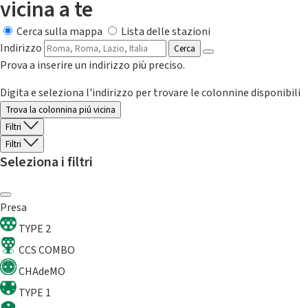
vicina a te
Cerca sulla mappa
Lista delle stazioni
Indirizzo
Cerca
Prova a inserire un indirizzo più preciso.
Digita e seleziona l'indirizzo per trovare le colonnine disponibili
Trova la colonnina piú vicina
Filtri
Filtri
Seleziona i filtri
Presa
TYPE 2
CCS COMBO
CHAdeMO
TYPE 1