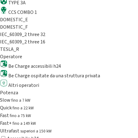
TYPE 3A
CCS COMBO 1
DOMESTIC_E
DOMESTIC_F
IEC_60309_2 three 32
IEC_60309_2 three 16
TESLA_R
Operatore
Be Charge accessibili h24
Be Charge ospitate da una struttura privata
Altri operatori
Potenza
Slow
fino a 7 kW
Quick
fino a 22 kW
Fast
fino a 75 kW
Fast+
fino a 149 kW
Ultrafast
superiori a 150 kW