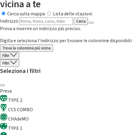
vicina a te
Cerca sulla mappa
Lista delle stazioni
Indirizzo
Cerca
Prova a inserire un indirizzo più preciso.
Digita e seleziona l'indirizzo per trovare le colonnine disponibili
Trova la colonnina piú vicina
Filtri
Filtri
Seleziona i filtri
Presa
TYPE 2
CCS COMBO
CHAdeMO
TYPE 1