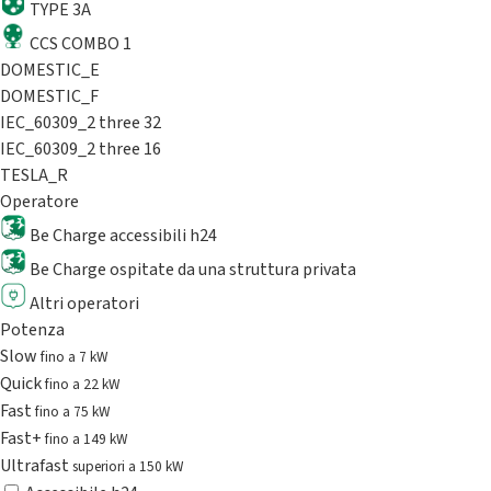
TYPE 3A
CCS COMBO 1
DOMESTIC_E
DOMESTIC_F
IEC_60309_2 three 32
IEC_60309_2 three 16
TESLA_R
Operatore
Be Charge accessibili h24
Be Charge ospitate da una struttura privata
Altri operatori
Potenza
Slow
fino a 7 kW
Quick
fino a 22 kW
Fast
fino a 75 kW
Fast+
fino a 149 kW
Ultrafast
superiori a 150 kW