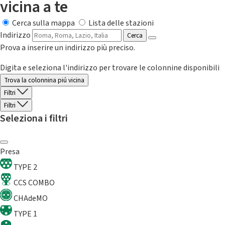
vicina a te
Cerca sulla mappa
Lista delle stazioni
Indirizzo
Cerca
Prova a inserire un indirizzo più preciso.
Digita e seleziona l'indirizzo per trovare le colonnine disponibili
Trova la colonnina piú vicina
Filtri
Filtri
Seleziona i filtri
Presa
TYPE 2
CCS COMBO
CHAdeMO
TYPE 1