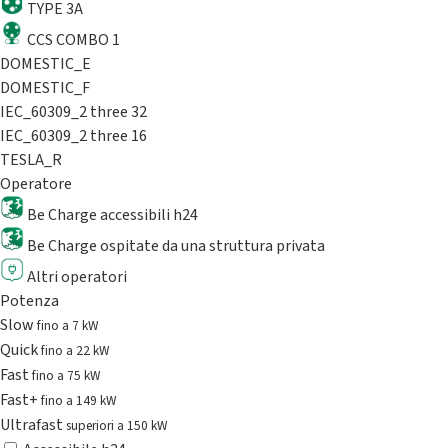
TYPE 3A
CCS COMBO 1
DOMESTIC_E
DOMESTIC_F
IEC_60309_2 three 32
IEC_60309_2 three 16
TESLA_R
Operatore
Be Charge accessibili h24
Be Charge ospitate da una struttura privata
Altri operatori
Potenza
Slow
fino a 7 kW
Quick
fino a 22 kW
Fast
fino a 75 kW
Fast+
fino a 149 kW
Ultrafast
superiori a 150 kW