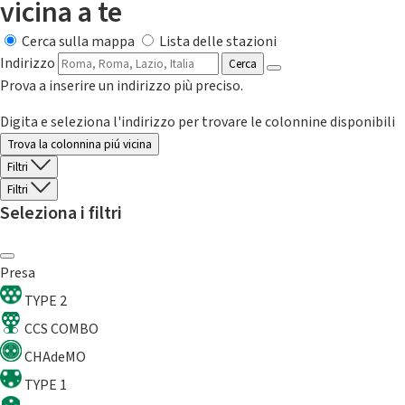
vicina a te
Cerca sulla mappa
Lista delle stazioni
Indirizzo
Cerca
Prova a inserire un indirizzo più preciso.
Digita e seleziona l'indirizzo per trovare le colonnine disponibili
Trova la colonnina piú vicina
Filtri
Filtri
Seleziona i filtri
Presa
TYPE 2
CCS COMBO
CHAdeMO
TYPE 1