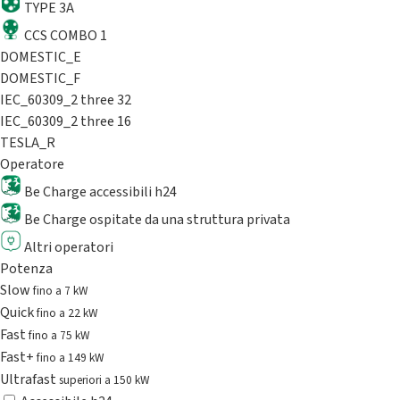
TYPE 3A
CCS COMBO 1
DOMESTIC_E
DOMESTIC_F
IEC_60309_2 three 32
IEC_60309_2 three 16
TESLA_R
Operatore
Be Charge accessibili h24
Be Charge ospitate da una struttura privata
Altri operatori
Potenza
Slow
fino a 7 kW
Quick
fino a 22 kW
Fast
fino a 75 kW
Fast+
fino a 149 kW
Ultrafast
superiori a 150 kW