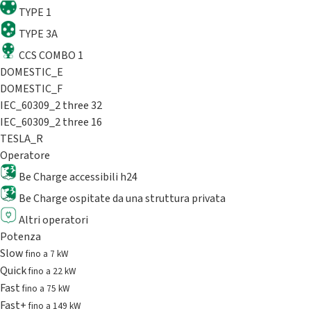
TYPE 1
TYPE 3A
CCS COMBO 1
DOMESTIC_E
DOMESTIC_F
IEC_60309_2 three 32
IEC_60309_2 three 16
TESLA_R
Operatore
Be Charge accessibili h24
Be Charge ospitate da una struttura privata
Altri operatori
Potenza
Slow
fino a 7 kW
Quick
fino a 22 kW
Fast
fino a 75 kW
Fast+
fino a 149 kW