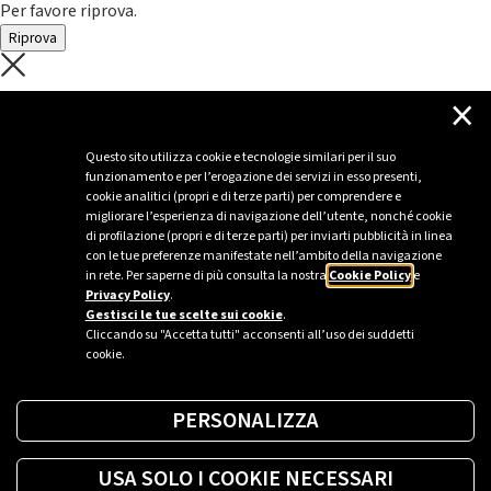
Per favore riprova.
Riprova
C'è un problema con il recupero dei
×
dati.
Questo sito utilizza cookie e tecnologie similari per il suo
funzionamento e per l’erogazione dei servizi in esso presenti,
Per favore riprova piú tardi
cookie analitici (propri e di terze parti) per comprendere e
migliorare l’esperienza di navigazione dell’utente, nonché cookie
Chiudi
di profilazione (propri e di terze parti) per inviarti pubblicità in linea
con le tue preferenze manifestate nell’ambito della navigazione
in rete. Per saperne di più consulta la nostra
Cookie Policy
e
Privacy Policy
.
Sei un’azienda o una PA?
Gestisci le tue scelte sui cookie
.
Cliccando su "Accetta tutti" acconsenti all’uso dei suddetti
cookie.
Trova la soluzione più giusta per te.
PERSONALIZZA
Richiedi una colonnina
USA SOLO I COOKIE NECESSARI