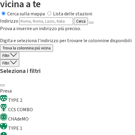
vicina a te
Cerca sulla mappa
Lista delle stazioni
Indirizzo
Cerca
Prova a inserire un indirizzo più preciso.
Digita e seleziona l'indirizzo per trovare le colonnine disponibili
Trova la colonnina piú vicina
Filtri
Filtri
Seleziona i filtri
Presa
TYPE 2
CCS COMBO
CHAdeMO
TYPE 1