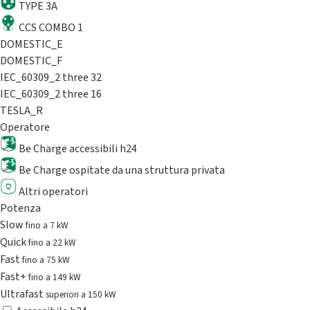
TYPE 3A
CCS COMBO 1
DOMESTIC_E
DOMESTIC_F
IEC_60309_2 three 32
IEC_60309_2 three 16
TESLA_R
Operatore
Be Charge accessibili h24
Be Charge ospitate da una struttura privata
Altri operatori
Potenza
Slow
fino a 7 kW
Quick
fino a 22 kW
Fast
fino a 75 kW
Fast+
fino a 149 kW
Ultrafast
superiori a 150 kW