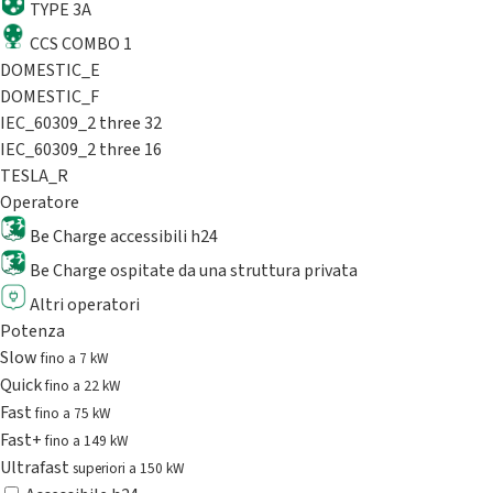
TYPE 3A
CCS COMBO 1
DOMESTIC_E
DOMESTIC_F
IEC_60309_2 three 32
IEC_60309_2 three 16
TESLA_R
Operatore
Be Charge accessibili h24
Be Charge ospitate da una struttura privata
Altri operatori
Potenza
Slow
fino a 7 kW
Quick
fino a 22 kW
Fast
fino a 75 kW
Fast+
fino a 149 kW
Ultrafast
superiori a 150 kW