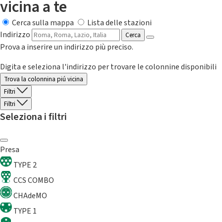
vicina a te
Cerca sulla mappa
Lista delle stazioni
Indirizzo
Cerca
Prova a inserire un indirizzo più preciso.
Digita e seleziona l'indirizzo per trovare le colonnine disponibili
Trova la colonnina piú vicina
Filtri
Filtri
Seleziona i filtri
Presa
TYPE 2
CCS COMBO
CHAdeMO
TYPE 1