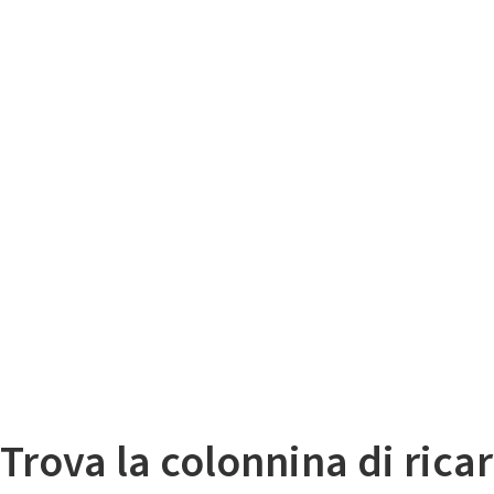
Il
Mappa colonnine di ricarica auto elettriche
Trova la colonnina di ricar