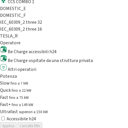
CCS COMBO 1
DOMESTIC_E
DOMESTIC_F
IEC_60309_2 three 32
IEC_60309_2 three 16
TESLA_R
Operatore
Be Charge accessibili h24
Be Charge ospitate da una struttura privata
Altri operatori
Potenza
Slow
fino a 7 kW
Quick
fino a 22 kW
Fast
fino a 75 kW
Fast+
fino a 149 kW
Ultrafast
superiori a 150 kW
Accessibile h24
Applica
Cancella filtri