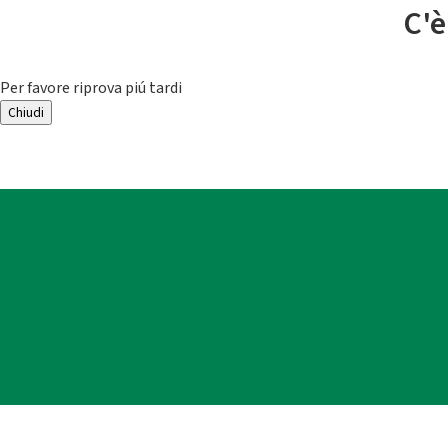
C'è
Per favore riprova piú tardi
Chiudi