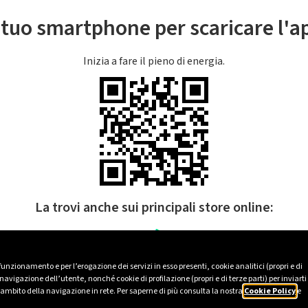
l tuo smartphone per scaricare l'
Inizia a fare il pieno di energia.
La trovi anche sui principali store online:
 funzionamento e per l’erogazione dei servizi in esso presenti, cookie analitici (propri e di
avigazione dell’utente, nonché cookie di profilazione (propri e di terze parti) per inviarti
’ambito della navigazione in rete. Per saperne di più consulta la nostra
Cookie Policy
e