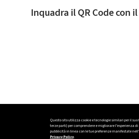
Inquadra il QR Code con i
Questo sito utilizza cookie e tecnologie similari per il suo
terze parti) per comprendere e migliorare l’esperienza di n
pubblicità in linea con le tue preferenze manifestate nell
Privacy Policy
.