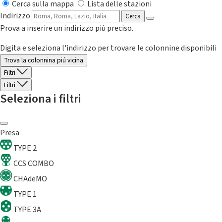
Cerca sulla mappa
Lista delle stazioni
Indirizzo
Cerca
Prova a inserire un indirizzo più preciso.
Digita e seleziona l'indirizzo per trovare le colonnine disponibili
Trova la colonnina piú vicina
Filtri
Filtri
Seleziona i filtri
Presa
TYPE 2
CCS COMBO
CHAdeMO
TYPE 1
TYPE 3A