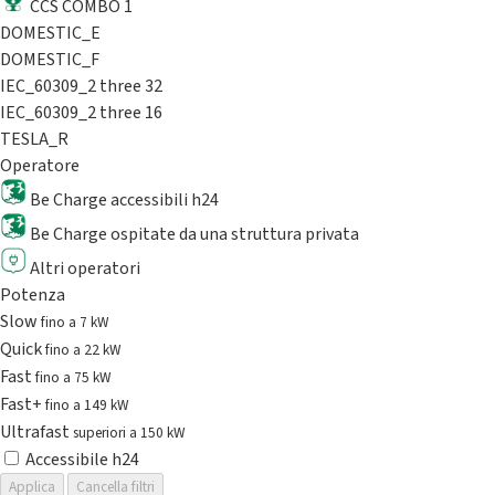
CCS COMBO 1
DOMESTIC_E
DOMESTIC_F
IEC_60309_2 three 32
IEC_60309_2 three 16
TESLA_R
Operatore
Be Charge accessibili h24
Be Charge ospitate da una struttura privata
Altri operatori
Potenza
Slow
fino a 7 kW
Quick
fino a 22 kW
Fast
fino a 75 kW
Fast+
fino a 149 kW
Ultrafast
superiori a 150 kW
Accessibile h24
Applica
Cancella filtri