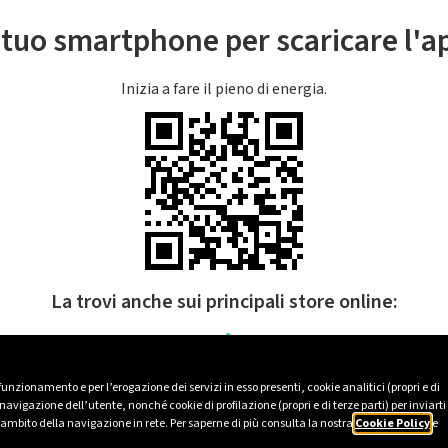
l tuo smartphone per scaricare l'
Inizia a fare il pieno di energia.
La trovi anche sui principali store online:
 funzionamento e per l’erogazione dei servizi in esso presenti, cookie analitici (propri e di
avigazione dell’utente, nonché cookie di profilazione (propri e di terze parti) per inviarti
’ambito della navigazione in rete. Per saperne di più consulta la nostra
Cookie Policy
e