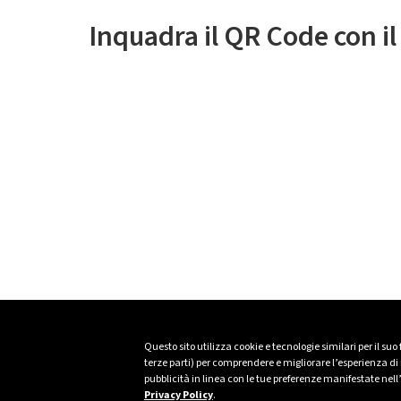
Inquadra il QR Code con i
Questo sito utilizza cookie e tecnologie similari per il suo
terze parti) per comprendere e migliorare l’esperienza di n
pubblicità in linea con le tue preferenze manifestate nell
Privacy Policy
.