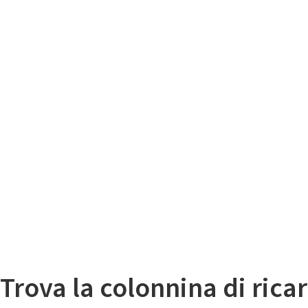
Il
Mappa colonnine di ricarica auto elettriche
Trova la colonnina di ricar