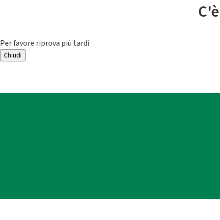
C'è
Per favore riprova piú tardi
Chiudi