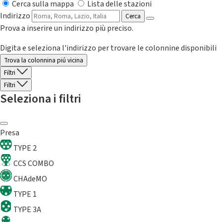
Cerca sulla mappa
Lista delle stazioni
Indirizzo
Cerca
Prova a inserire un indirizzo più preciso.
Digita e seleziona l'indirizzo per trovare le colonnine disponibili
Trova la colonnina piú vicina
Filtri
Filtri
Seleziona i filtri
Presa
TYPE 2
CCS COMBO
CHAdeMO
TYPE 1
TYPE 3A