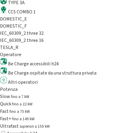
TYPE 3A
CCS COMBO 1
DOMESTIC_E
DOMESTIC_F
IEC_60309_2 three 32
IEC_60309_2 three 16
TESLA_R
Operatore
Be Charge accessibili h24
Be Charge ospitate da una struttura privata
Altri operatori
Potenza
Slow
fino a 7 kW
Quick
fino a 22 kW
Fast
fino a 75 kW
Fast+
fino a 149 kW
Ultrafast
superiori a 150 kW