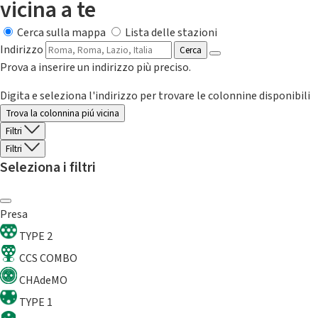
vicina a te
Cerca sulla mappa
Lista delle stazioni
Indirizzo
Cerca
Prova a inserire un indirizzo più preciso.
Digita e seleziona l'indirizzo per trovare le colonnine disponibili
Trova la colonnina piú vicina
Filtri
Filtri
Seleziona i filtri
Presa
TYPE 2
CCS COMBO
CHAdeMO
TYPE 1