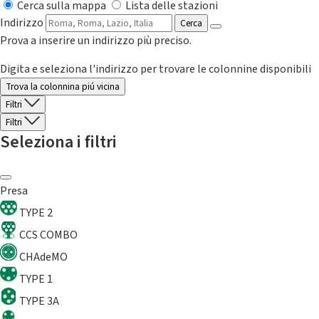
Cerca sulla mappa
Lista delle stazioni
Indirizzo
Cerca
Prova a inserire un indirizzo più preciso.
Digita e seleziona l'indirizzo per trovare le colonnine disponibili
Trova la colonnina piú vicina
Filtri
Filtri
Seleziona i filtri
Presa
TYPE 2
CCS COMBO
CHAdeMO
TYPE 1
TYPE 3A