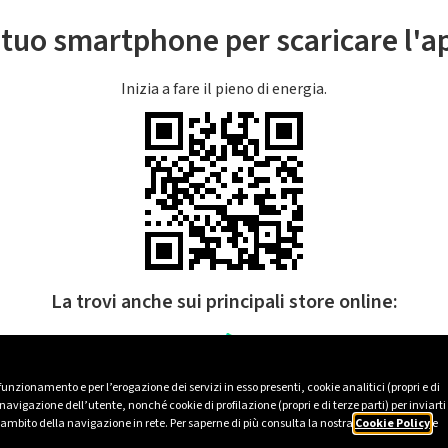
l tuo smartphone per scaricare l'
Inizia a fare il pieno di energia.
La trovi anche sui principali store online:
 funzionamento e per l’erogazione dei servizi in esso presenti, cookie analitici (propri e di
avigazione dell’utente, nonché cookie di profilazione (propri e di terze parti) per inviarti
’ambito della navigazione in rete. Per saperne di più consulta la nostra
Cookie Policy
e