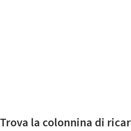
Il
Mappa colonnine di ricarica auto elettriche
Trova la colonnina di ricar