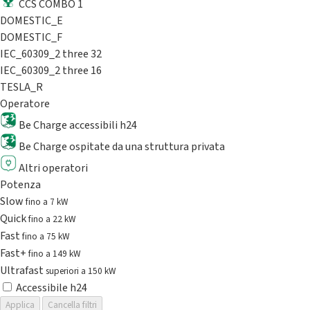
CCS COMBO 1
DOMESTIC_E
DOMESTIC_F
IEC_60309_2 three 32
IEC_60309_2 three 16
TESLA_R
Operatore
Be Charge accessibili h24
Be Charge ospitate da una struttura privata
Altri operatori
Potenza
Slow
fino a 7 kW
Quick
fino a 22 kW
Fast
fino a 75 kW
Fast+
fino a 149 kW
Ultrafast
superiori a 150 kW
Accessibile h24
Applica
Cancella filtri