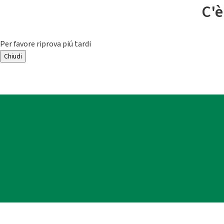
C'è
Per favore riprova piú tardi
Chiudi