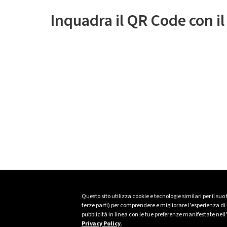
Inquadra il QR Code con i
Questo sito utilizza cookie e tecnologie similari per il suo
terze parti) per comprendere e migliorare l’esperienza di n
pubblicità in linea con le tue preferenze manifestate nell
Privacy Policy
.