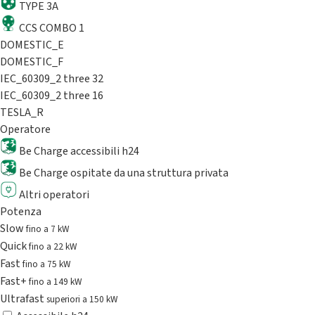
TYPE 3A
CCS COMBO 1
DOMESTIC_E
DOMESTIC_F
IEC_60309_2 three 32
IEC_60309_2 three 16
TESLA_R
Operatore
Be Charge accessibili h24
Be Charge ospitate da una struttura privata
Altri operatori
Potenza
Slow
fino a 7 kW
Quick
fino a 22 kW
Fast
fino a 75 kW
Fast+
fino a 149 kW
Ultrafast
superiori a 150 kW