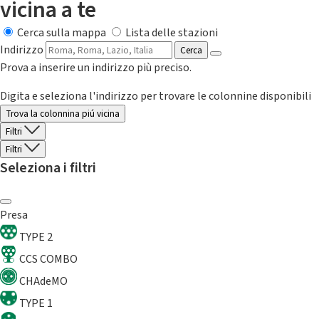
vicina a te
Cerca sulla mappa
Lista delle stazioni
Indirizzo
Cerca
Prova a inserire un indirizzo più preciso.
Digita e seleziona l'indirizzo per trovare le colonnine disponibili
Trova la colonnina piú vicina
Filtri
Filtri
Seleziona i filtri
Presa
TYPE 2
CCS COMBO
CHAdeMO
TYPE 1