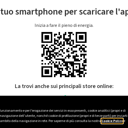
l tuo smartphone per scaricare l'
Inizia a fare il pieno di energia.
La trovi anche sui principali store online:
 funzionamento e per l’erogazione dei servizi in esso presenti, cookie analitici (propri e di
avigazione dell’utente, nonché cookie di profilazione (propri e di terze parti) per inviarti
’ambito della navigazione in rete. Per saperne di più consulta la nostra
Cookie Policy
e