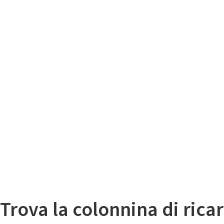
Il
Mappa colonnine di ricarica auto elettriche
Trova la colonnina di ricar