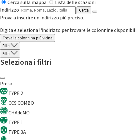
Cerca sulla mappa
Lista delle stazioni
Indirizzo
Cerca
Prova a inserire un indirizzo più preciso.
Digita e seleziona l'indirizzo per trovare le colonnine disponibili
Trova la colonnina piú vicina
Filtri
Filtri
Seleziona i filtri
Presa
TYPE 2
CCS COMBO
CHAdeMO
TYPE 1
TYPE 3A