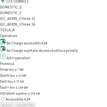
CCS COMBO 1
DOMESTIC_E
DOMESTIC_F
IEC_60309_2 three 32
IEC_60309_2 three 16
TESLA_R
Operatore
Be Charge accessibili h24
Be Charge ospitate da una struttura privata
Altri operatori
Potenza
Slow
fino a 7 kW
Quick
fino a 22 kW
Fast
fino a 75 kW
Fast+
fino a 149 kW
Ultrafast
superiori a 150 kW
Accessibile h24
Applica
Cancella filtri