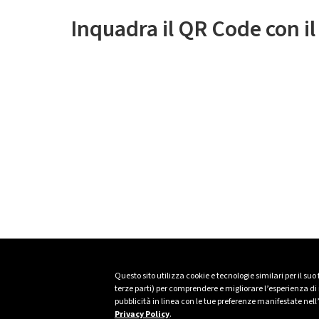
Inquadra il QR Code con i
Questo sito utilizza cookie e tecnologie similari per il suo
terze parti) per comprendere e migliorare l’esperienza di n
pubblicità in linea con le tue preferenze manifestate nell
Privacy Policy
.