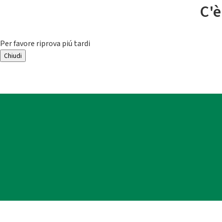
C'è
Per favore riprova piú tardi
Chiudi