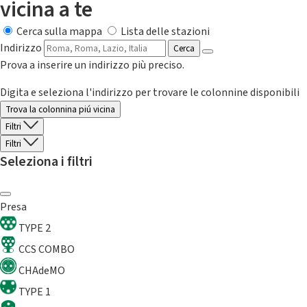
vicina a te
Cerca sulla mappa
Lista delle stazioni
Indirizzo
Cerca
Prova a inserire un indirizzo più preciso.
Digita e seleziona l'indirizzo per trovare le colonnine disponibili
Trova la colonnina piú vicina
Filtri
Filtri
Seleziona i filtri
Presa
TYPE 2
CCS COMBO
CHAdeMO
TYPE 1