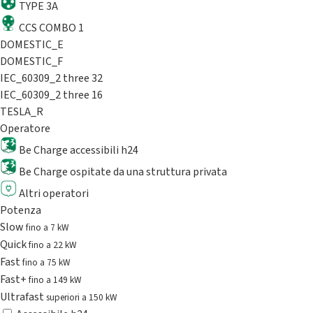
TYPE 3A
CCS COMBO 1
DOMESTIC_E
DOMESTIC_F
IEC_60309_2 three 32
IEC_60309_2 three 16
TESLA_R
Operatore
Be Charge accessibili h24
Be Charge ospitate da una struttura privata
Altri operatori
Potenza
Slow
fino a 7 kW
Quick
fino a 22 kW
Fast
fino a 75 kW
Fast+
fino a 149 kW
Ultrafast
superiori a 150 kW