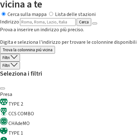
vicina a te
Cerca sulla mappa
Lista delle stazioni
Indirizzo
Cerca
Prova a inserire un indirizzo più preciso.
Digita e seleziona l'indirizzo per trovare le colonnine disponibili
Trova la colonnina piú vicina
Filtri
Filtri
Seleziona i filtri
Presa
TYPE 2
CCS COMBO
CHAdeMO
TYPE 1