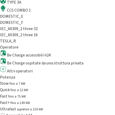
TYPE 3A
CCS COMBO 1
DOMESTIC_E
DOMESTIC_F
IEC_60309_2 three 32
IEC_60309_2 three 16
TESLA_R
Operatore
Be Charge accessibili h24
Be Charge ospitate da una struttura privata
Altri operatori
Potenza
Slow
fino a 7 kW
Quick
fino a 22 kW
Fast
fino a 75 kW
Fast+
fino a 149 kW
Ultrafast
superiori a 150 kW